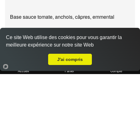
Base sauce tomate, anchois, câpres, emmental
Ce site Web utilise des cookies pour vous garantir la
meilleure expérience sur notre site Web
A Emporter sur Marseille 13014
J'ai compris
Pizza el professor
14.50 €
Accueil
Panier
Compte
Base sauce tomate, roquette, magret de canard, noix,
miel, emmental
Pizza reine