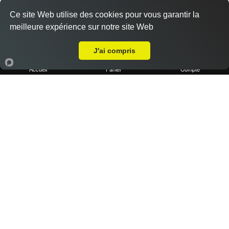
Ce site Web utilise des cookies pour vous garantir la
meilleure expérience sur notre site Web
Livraison sur Marseille 13010
J'ai compris
Pizza el professor
14.50 €
Accueil
Panier
Compte
Base sauce tomate, roquette, magret de canard, noix,
miel, emmental
Pizza reine
10.90 €
Dès