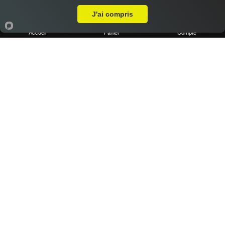
Pizza chèvre miel
J'ai compris
11.40 €
Dès
Accueil
Panier
Compte
Base crème, chèvre, miel, emmental
Pizza kebab
11.40 €
Dès
Base crème, kebab, oignons, poivrons, emmental