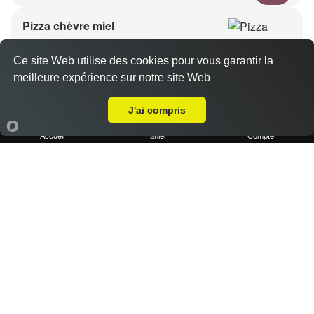
Pizza chèvre miel
11.40 €
Dès
Ce site Web utilise des cookies pour vous garantir la
meilleure expérience sur notre site Web
A Emporter sur Marseille 13004
Base crème, chèvre, miel, emmental
J'ai compris
Accueil
Panier
Compte
Pizza kebab
11.40 €
Dès
Base crème, kebab, oignons, poivrons, emmental