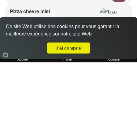
Pizza chèvre miel
11.40 €
Dès
Ce site Web utilise des cookies pour vous garantir la
meilleure expérience sur notre site Web
A Emporter sur Marseille 13007
Base crème, chèvre, miel, emmental
J'ai compris
Accueil
Panier
Compte
Pizza kebab
11.40 €
Dès
Base crème, kebab, oignons, poivrons, emmental