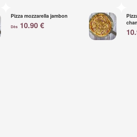
Pizza mozzarella jambon
Pizz
cha
10.90 €
Dès
10.