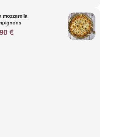
a mozzarella
mpignons
90 €