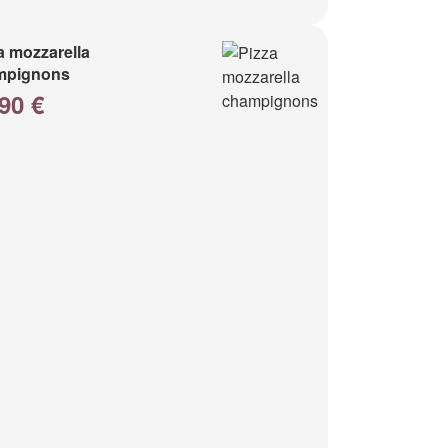
a mozzarella
mpignons
90 €