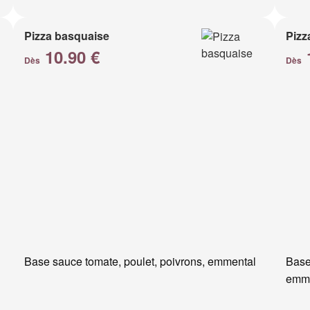
Pizza basquaise
Pizz
10.90 €
Dès
Dès
Base sauce tomate, poulet, poivrons, emmental
Base
emm