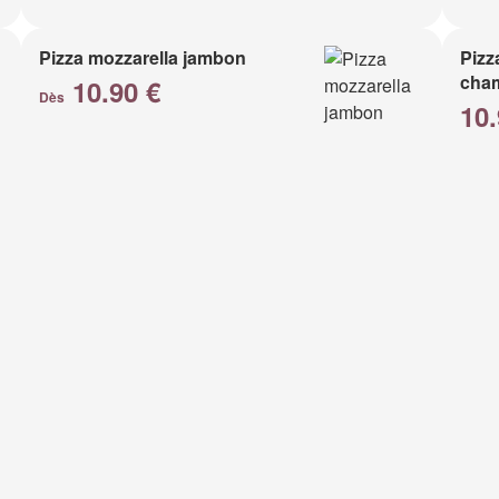
Pizza mozzarella jambon
Pizz
cha
10.90 €
Dès
10.