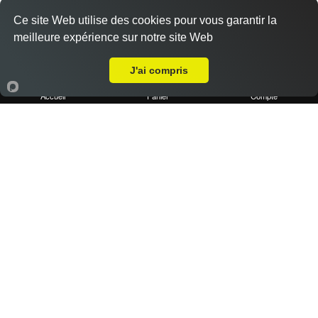
Ce site Web utilise des cookies pour vous garantir la
meilleure expérience sur notre site Web
Livraison sur Marseille 13004
J'ai compris
Pizza el professor
14.50 €
Accueil
Panier
Compte
Base sauce tomate, roquette, magret de canard, noix,
miel, emmental
Pizza reine
10.90 €
Dès