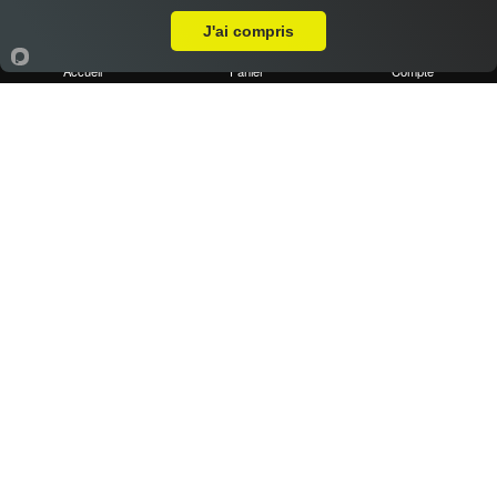
Pizza chèvre miel
J'ai compris
11.40 €
Dès
Accueil
Panier
Compte
Base crème, chèvre, miel, emmental
Pizza kebab
11.40 €
Dès
Base crème, kebab, oignons, poivrons, emmental