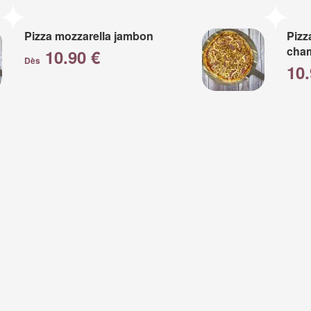
Pizza mozzarella jambon
Pizz
cha
10.90 €
Dès
10.