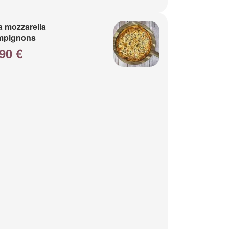
a mozzarella
mpignons
90 €