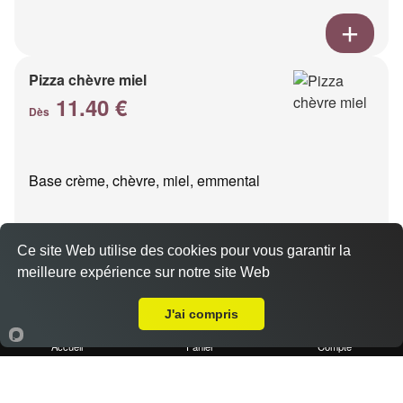
Pizza chèvre miel
11.40 €
Dès
Base crème, chèvre, miel, emmental
Ce site Web utilise des cookies pour vous garantir la
meilleure expérience sur notre site Web
A Emporter sur Fosse sur Mer
Pizza kebab
J'ai compris
11.40 €
Dès
Accueil
Panier
Compte