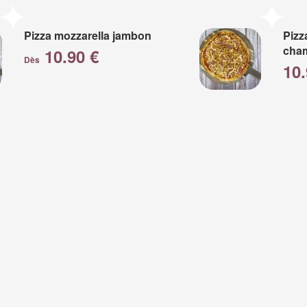
Pizza mozzarella jambon
Pizz
cha
10.90 €
Dès
10.