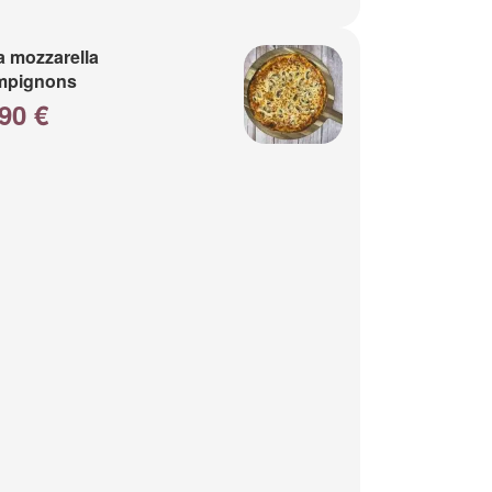
a mozzarella
mpignons
90 €