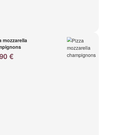
a mozzarella
mpignons
90 €