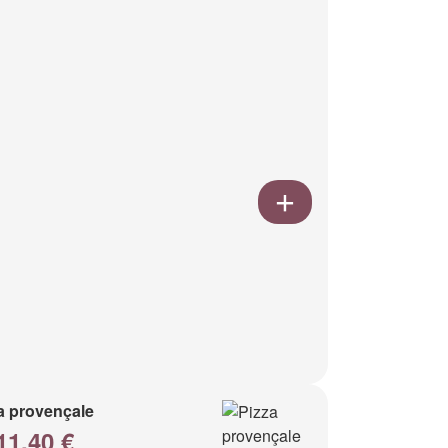
a provençale
11.40 €