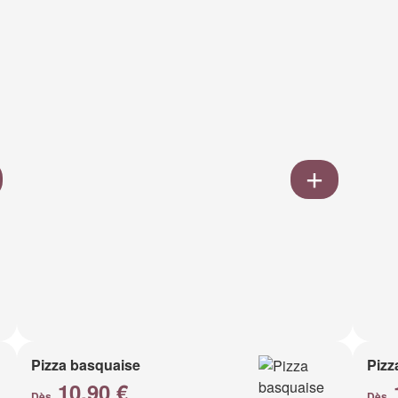
Pizza basquaise
Pizz
10.90 €
Dès
Dès