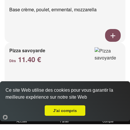
Base crème, poulet, emmental, mozzarella
Pizza savoyarde
11.40 €
Dès
Base crème, pommes de terre, lardons, emmental
Ce site Web utilise des cookies pour vous garantir la
meilleure expérience sur notre site Web
Livraison sur Marseille 13013
J'ai compris
Accueil
Panier
Compte
Pizza chèvre miel