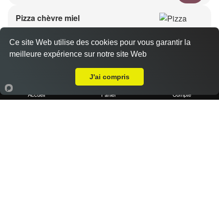
Pizza chèvre miel
11.40 €
Dès
Ce site Web utilise des cookies pour vous garantir la
meilleure expérience sur notre site Web
A Emporter sur Marseille 13012
Base crème, chèvre, miel, emmental
J'ai compris
Accueil
Panier
Compte
Pizza kebab
11.40 €
Dès
Base crème, kebab, oignons, poivrons, emmental