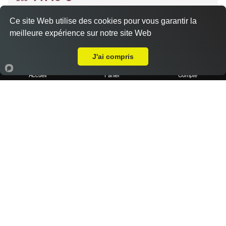
Ce site Web utilise des cookies pour vous garantir la
meilleure expérience sur notre site Web
Base crème, chèvre, miel, emmental
Livraison sur Marseille 13012
J'ai compris
Accueil
Panier
Compte
Pizza kebab
11.40 €
Dès
Base crème, kebab, oignons, poivrons, emmental